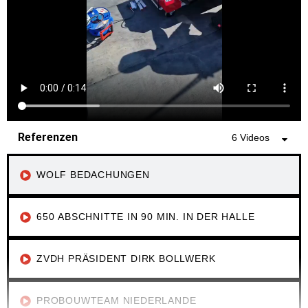
Referenzen
6 Videos
WOLF BEDACHUNGEN
650 ABSCHNITTE IN 90 MIN. IN DER HALLE
ZVDH PRÄSIDENT DIRK BOLLWERK
PROBOUWTEAM NIEDERLANDE